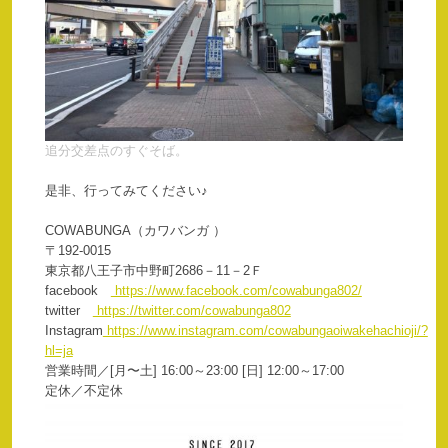
追分交差点のすぐそば。
是非、行ってみてください♪
COWABUNGA（カワバンガ ）
〒192‐0015
東京都八王子市中野町2686－11－2Ｆ
facebook
https://www.facebook.com/cowabunga802/
twitter
https://twitter.com/cowabunga802
Instagram
https://www.instagram.com/cowabungaoiwakehachioji/?
hl=ja
営業時間／[月〜土] 16:00～23:00 [日] 12:00～17:00
定休／不定休