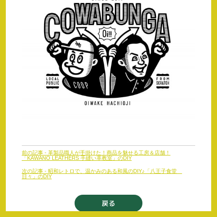
前
前の記事 - 革製品職人が手掛けた！商品を魅せる工房＆店舗！
後
「KAWANO LEATHERS 手縫い革教室」のDIY
の
次の記事 - 昭和レトロで、温かみのある和風のDIY♪「八王子食堂
日々」のDIY
記
事
へ
戻る
の