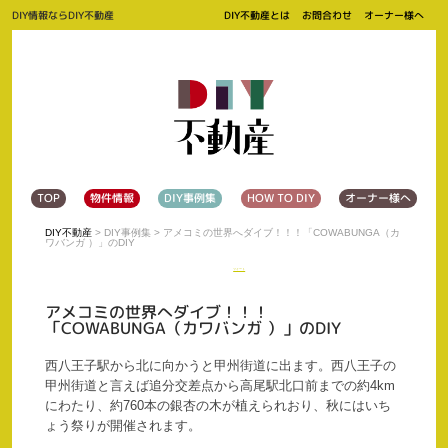
DIY情報ならDIY不動産
DIY不動産とは
お問合わせ
オーナー様へ
TOP
物件情報
DIY事例集
HOW TO DIY
オーナー様へ
DIY不動産
>
DIY事例集
> アメコミの世界へダイブ！！！「COWABUNGA（カ
ワバンガ ）」のDIY
ツイート
アメコミの世界へダイブ！！！
「COWABUNGA（カワバンガ ）」のDIY
西八王子駅から北に向かうと甲州街道に出ます。西八王子の
甲州街道と言えば追分交差点から高尾駅北口前までの約4km
にわたり、約760本の銀杏の木が植えられおり、秋にはいち
ょう祭りが開催されます。