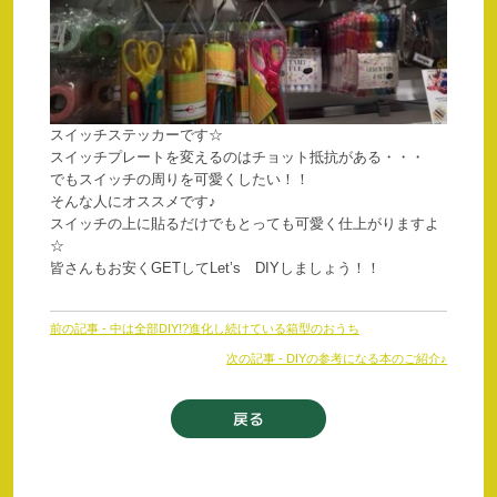
スイッチステッカーです☆
スイッチプレートを変えるのはチョット抵抗がある・・・
でもスイッチの周りを可愛くしたい！！
そんな人にオススメです♪
スイッチの上に貼るだけでもとっても可愛く仕上がりますよ
☆
皆さんもお安くGETしてLet’s DIYしましょう！！
前
前の記事 - 中は全部DIY!?進化し続けている箱型のおうち
後
次の記事 - DIYの参考になる本のご紹介♪
の
記
事
戻る
へ
の
リ