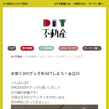
DIY情報ならDIY不動産
DIY不動産とは
お問合わせ
オーナー様へ
TOP
物件情報
DIY事例集
HOW TO DIY
オーナー様へ
DIY不動産
>
DIY事例集
> お安くDIYグッズをGETしよう！＠立川
ツイート
お安くDIYグッズをGETしよう！＠立川
こんばんは!!
SHIZUのDIYグッズを買いに行こう
立川編の続編です♪
今回は立川のグランディオの中にある
3COINSに行ってきました♪