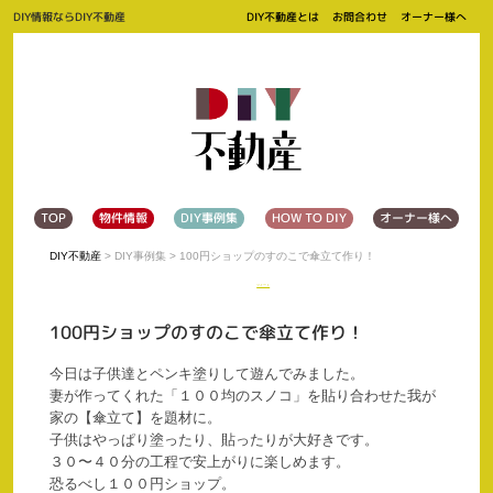
DIY情報ならDIY不動産
DIY不動産とは
お問合わせ
オーナー様へ
TOP
物件情報
DIY事例集
HOW TO DIY
オーナー様へ
DIY不動産
>
DIY事例集
> 100円ショップのすのこで傘立て作り！
ツイート
100円ショップのすのこで傘立て作り！
今日は子供達とペンキ塗りして遊んでみました。
妻が作ってくれた「１００均のスノコ」を貼り合わせた我が
家の【傘立て】を題材に。
子供はやっぱり塗ったり、貼ったりが大好きです。
３０〜４０分の工程で安上がりに楽しめます。
恐るべし１００円ショップ。