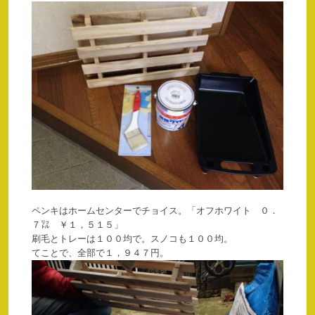
ペンキはホームセンターでチョイス。「オフホワイト ０．
７㍑ ￥１，５１５」
刷毛とトレーは１００均で。スノコも１００均。
てことで、全部で１，９４７円。