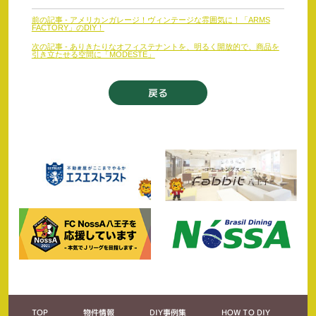
前
前の記事 - アメリカンガレージ！ヴィンテージな雰囲気に！「ARMS
後
FACTORY」のDIY！
の
次の記事 - ありきたりなオフィステナントを、明るく開放的で、商品を
引き立たせる空間に「MODESTE」
記
事
へ
戻る
の
リ
ン
ク
TOP
物件情報
DIY事例集
HOW TO DIY