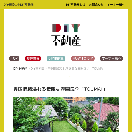
DIY情報ならDIY不動産
DIY不動産とは
お問合わせ
オーナー様へ
TOP
物件情報
DIY事例集
HOW TO DIY
オーナー様へ
DIY不動産
>
DIY事例集
> 異国情緒溢れる素敵な雰囲気♡「TOUMAI」
ツイート
異国情緒溢れる素敵な雰囲気♡「TOUMAI」