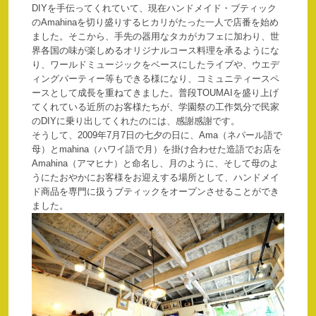
DIYを手伝ってくれていて、現在ハンドメイド・ブティック
のAmahinaを切り盛りするヒカリがたった一人で店番を始め
ました。そこから、手先の器用なタカがカフェに加わり、世
界各国の味が楽しめるオリジナルコース料理を承るようにな
り、ワールドミュージックをベースにしたライブや、ウエデ
ィングパーティー等もできる様になり、コミュニティースペ
ースとして成長を重ねてきました。普段TOUMAIを盛り上げ
てくれている近所のお客様たちが、学園祭の工作気分で民家
のDIYに乗り出してくれたのには、感謝感謝です。
そうして、2009年7月7日の七夕の日に、Ama（ネパール語で
母）とmahina（ハワイ語で月）を掛け合わせた造語でお店を
Amahina（アマヒナ）と命名し、月のように、そして母のよ
うにたおやかにお客様をお迎えする場所として、ハンドメイ
ド商品を専門に扱うブティックをオープンさせることができ
ました。