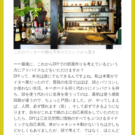
このカウンターや棚も手作りだというから驚き
ーー最後に、これからDIYでの部屋作りを考えているという
方にアドバイスなどをいただけますか？
DIYって、本当は誰にでもできるんですよね。私は本業がラ
イター業だったので、普段の生活ではほぼ、頭とパソコンし
か使わない生活。キーボードを叩く代わりにインパクトを持
ち、頭を使う代わりに全身を使うってのは、最初は使う感覚
回路が違うので、ちょっと戸惑いました。が、やってしまえ
ば、人間、必ず慣れます（笑）。そして必ずできるようにな
ります。自分がこれまで紙の上に自己表現をしていたのだと
したら、DIYは三次元空間に情熱のすべてをぶつけるダイナ
ミックな自己表現。体がシャキシャキ動かないうちは少しも
どかしくもありましたが、頭で考えて、ではなく、ほとんど