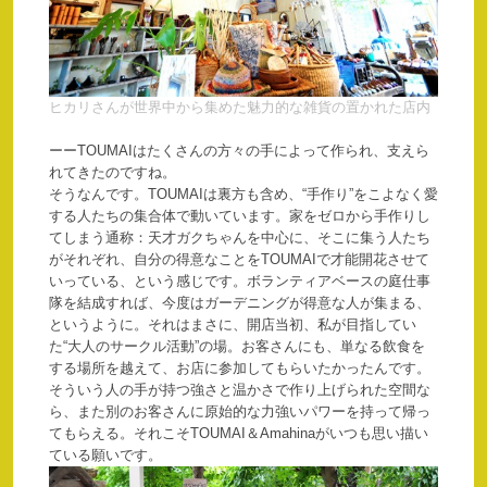
ヒカリさんが世界中から集めた魅力的な雑貨の置かれた店内
ーーTOUMAIはたくさんの方々の手によって作られ、支えら
れてきたのですね。
そうなんです。TOUMAIは裏方も含め、“手作り”をこよなく愛
する人たちの集合体で動いています。家をゼロから手作りし
てしまう通称：天才ガクちゃんを中心に、そこに集う人たち
がそれぞれ、自分の得意なことをTOUMAIで才能開花させて
いっている、という感じです。ボランティアベースの庭仕事
隊を結成すれば、今度はガーデニングが得意な人が集まる、
というように。それはまさに、開店当初、私が目指してい
た“大人のサークル活動”の場。お客さんにも、単なる飲食を
する場所を越えて、お店に参加してもらいたかったんです。
そういう人の手が持つ強さと温かさで作り上げられた空間な
ら、また別のお客さんに原始的な力強いパワーを持って帰っ
てもらえる。それこそTOUMAI＆Amahinaがいつも思い描い
ている願いです。