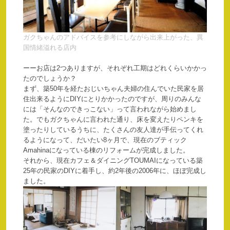
ガクちゃんのアドバイスを参考にしながら出来上がった、異
国情緒溢れる店内
ーーお店は2つありますが、それぞれ工期はどれくらいかかっ
たのでしょうか？
まず、築50年を経たおじいちゃん夫婦の住んでいた民家を居
住出来るようにDIYにとりかかったのですが、周りのみんな
には「そんなのできっこない」って言われながら始めまし
た。でもガクちゃんに言われた通り、床を変えたりペンキを
塗ったりしているうちに、たくさんの友人達が手伝ってくれ
るようになって、だいたい8ヶ月で、現在のブティック
Amahinaになっている棟のリフォームが完成しました。
それから、現在カフェ＆ダイニングTOUMAIになっている築
25年の民家のDIYに着手し、約2年後の2006年に、ほぼ完成し
ました。