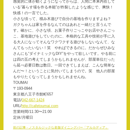
感覚的に体が動くようになってからは、人間に本来内在して
いる“暮らす場を作る本能”が炸裂したような感じで、爽快！
快感！の一言でした。
小さな頃って、積み木遊びで自分の基地を作りますよね？
ガクちゃんは家を作るなんてのはあれと一緒だと言うんで
す。確かに、小さな頃、お菓子作りごっこやお店やさんごっ
こ、基地遊びをしていたのに、本格的な工具や技術が手に入
る大人になってそんなワクワクする遊びをしないなんて、な
んてもったいない！笑 やればできるのに。だからぜひみな
さんにも“ダイナミックなDIY”をやって欲しいです。やる前に
は四の五の考えてしまうかもしれませんが、部屋単位だった
ら延べ必要日数は数日。一回できてしまえば、こんな簡単な
んだ〜！ということに気付いてしまうので。笑 他人の部屋
もやりたくなってしまうかもしれませんね。
TOUMAI
〒193-0944
東京都八王子市館町657
電話/
042-667-1424
URL/
http://cafetoumai.com
営業時間/11:30〜21:00
定休/月曜日
前
前の記事 - ノスタルジックな老舗ダイニングバー「アルカディア」