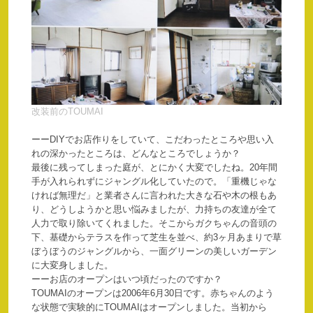
改装前のTOUMAI
ーーDIYでお店作りをしていて、こだわったところや思い入
れの深かったところは、どんなところでしょうか？
最後に残ってしまった庭が、とにかく大変でしたね。20年間
手が入れられずにジャングル化していたので。「重機じゃな
ければ無理だ」と業者さんに言われた大きな石や木の根もあ
り、どうしようかと思い悩みましたが、力持ちの友達が全て
人力で取り除いてくれました。そこからガクちゃんの音頭の
下、基礎からテラスを作って芝生を並べ、約3ヶ月あまりで草
ぼうぼうのジャングルから、一面グリーンの美しいガーデン
に大変身しました。
ーーお店のオープンはいつ頃だったのですか？
TOUMAIのオープンは2006年6月30日です。赤ちゃんのよう
な状態で実験的にTOUMAIはオープンしました。当初から