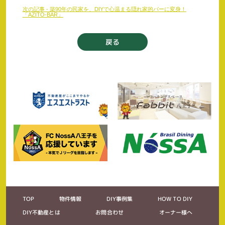
後
次の記事 - 築90年の民家を、DIYで心温まる隠れ家的バーに変身！
の
「AZITO-BAR」
記
事
戻る
へ
の
リ
ン
ク
TOP
物件情報
DIY事例集
HOW TO DIY
DIY不動産とは
お問合わせ
オーナー様へ