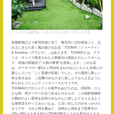
テラスから傾斜地いっぱいに見える青々と茂った芝生
高尾駅南口より町田街道に出て、南方向に13分程歩くと、丘
の上にきもち良く風の抜けるお店「TOUMAI（トゥーマイ）
& Amahina（アマヒナ）」はあります。TOUMAIとは、アフ
リカ・チャドで発見された人類最古の原始人のニックネーム
で、現地の部族語で“人類の希望”を意味します。このお店
は、オーナーの一家4人と明治生まれのおじいちゃん夫婦とが
暮らしていた『ごく普通の民家』でした。その場所に新しい
命を吹き込み、ご近隣のみなさまに楽しんでもらえるように
作られたコミュニティースペースだそうです。
TOUMAIのプロジェクトが産声をあげたのは、2002年。ひょ
んな時、現オーナーの父であるヒロさんが、この傾斜地独特
の眺めのよい景色を近所のみなさんに楽しんでもらえるよう
な喫茶店をやってみたいなぁ、と言い出したのがきっかけだ
そうです。それと時を重ねて、当時から現在まで世界中の
100ヶ国以上を歩き続けて取材活動をしてきた長女のユキさ