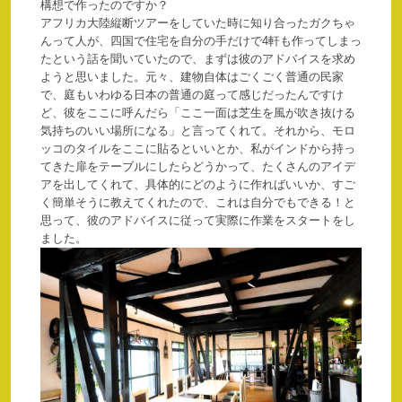
構想で作ったのですか？
アフリカ大陸縦断ツアーをしていた時に知り合ったガクちゃ
んって人が、四国で住宅を自分の手だけで4軒も作ってしまっ
たという話を聞いていたので、まずは彼のアドバイスを求め
ようと思いました。元々、建物自体はごくごく普通の民家
で、庭もいわゆる日本の普通の庭って感じだったんですけ
ど、彼をここに呼んだら「ここ一面は芝生を風が吹き抜ける
気持ちのいい場所になる」と言ってくれて。それから、モロ
ッコのタイルをここに貼るといいとか、私がインドから持っ
てきた扉をテーブルにしたらどうかって、たくさんのアイデ
アを出してくれて、具体的にどのように作ればいいか、すご
く簡単そうに教えてくれたので、これは自分でもできる！と
思って、彼のアドバイスに従って実際に作業をスタートをし
ました。