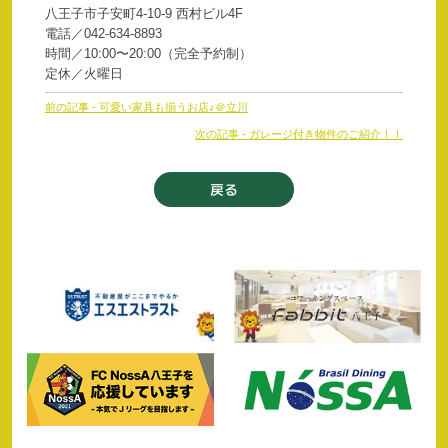
八王子市子安町4-10-9 西村ビル4F
電話／042-634-8893
時間／10:00〜20:00（完全予約制）
定休／火曜日
前
前の記事 - 可愛い家具も揃うお店♪＠立川
後
次の記事 - ガレージ付き物件のご紹介！！
の
記
事
戻る
へ
の
リ
ン
ク