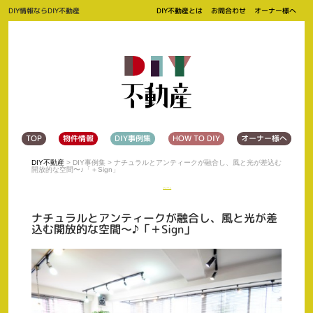
DIY情報ならDIY不動産
DIY不動産とは
お問合わせ
オーナー様へ
TOP
物件情報
DIY事例集
HOW TO DIY
オーナー様へ
DIY不動産
>
DIY事例集
> ナチュラルとアンティークが融合し、風と光が差込む
開放的な空間〜♪「＋Sign」
ツイート
ナチュラルとアンティークが融合し、風と光が差
込む開放的な空間〜♪「＋Sign」