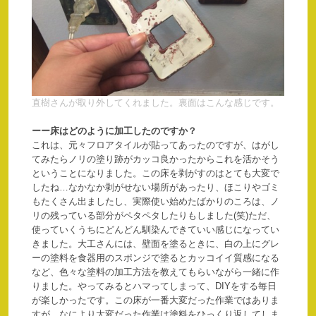
直樹さんが取り外してくれました。裏面はこんな感じです。
ーー
床はどのように加工したのですか？
これは、元々フロアタイルが貼ってあったのですが、はがし
てみたらノリの塗り跡がカッコ良かったからこれを活かそう
ということになりました。この床を剥がすのはとても大変で
したね…なかなか剥がせない場所があったり、ほこりやゴミ
もたくさん出ましたし、実際使い始めたばかりのころは、ノ
リの残っている部分がペタペタしたりもしました(笑)ただ、
使っていくうちにどんどん馴染んできていい感じになってい
きました。大工さんには、壁面を塗るときに、白の上にグレ
ーの塗料を食器用のスポンジで塗るとカッコイイ質感になる
など、色々な塗料の加工方法を教えてもらいながら一緒に作
りました。やってみるとハマってしまって、DIYをする毎日
が楽しかったです。この床が一番大変だった作業ではありま
すが、なにより大変だった作業は塗料をひっくり返してしま