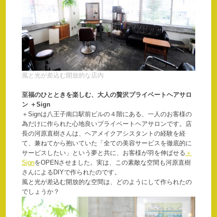
風と光が差込む開放的な店内
至福のひとときを楽しむ、大人の贅沢プライベートヘアサロ
ン ＋Sign
＋Signは八王子南口駅前ビルの４階にある、一人のお客様の
為だけに作られた心地良いプライベートヘアサロンです。店
長の河原直樹さんは、ヘアメイクアシスタントの経験を経
て、兼ねてから抱いていた「全ての美容サービスを徹底的に
サービスしたい」という夢と共に、お客様が羽を伸ばせる
＋
Sign
をOPENさせました。実は、この素敵な空間も河原直樹
さんによるDIYで作られたのです。
風と光が差込む開放的な空間は、どのようにして作られたの
でしょうか？