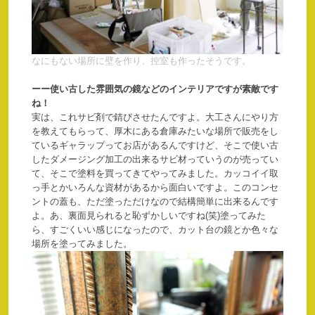
なにもない場所に壁を作り、控室も作ったそうです。
ーー
使い古した雰囲気の鏡などのインテリアですが素敵です
ね！
実は、これサビ剤で錆びさせたんですよ。大工さんにやり方
を教えてもらって、厚木にある倉庫みたいな場所で販売をし
ているギャラップってお店があるんですけど、そこで使い古
したダメージング加工の出来るサビ材っていうのが売ってい
て、そこで塗料を買ってきてやってみました。カッコイイ取
っ手とかいろんな資材があるから面白いですよ。このコンセ
ントの蓋も、ただ塗っただけなので結構簡単に出来るんです
よ。あ、裏面見られると恥ずかしいですね(笑)塗ってみた
ら、すごくいい感じになったので、カット台の鏡とか色々な
場所を塗ってみました。