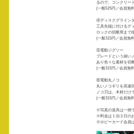
るので、コンクリー
(一般525円／会員無料
④ディスクグライン
工具先端に付けるデ
ロックの切断用まで
(一般315円／会員無料
⑤電動ジグソー
ブレードという細い
あり色々な素材を切
(一般315円／会員無料
⑥電動丸ノコ
丸いノコギリを高速
ノコ刃は、木材だけ
(一般315円／会員無料
※写真の道具は一例
※料金は１泊２日の
※ホビーカード会員