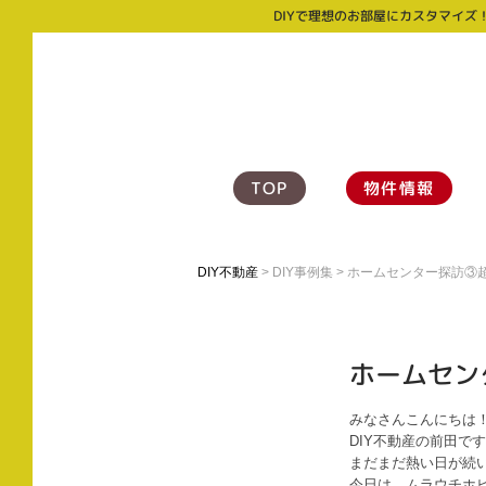
DIYで理想のお部屋にカスタマイズ
TOP
物件情報
DIY不動産
>
DIY事例集
> ホームセンター探訪③
ホームセン
みなさんこんにちは
DIY不動産の前田で
まだまだ熱い日が続
今日は、ムラウチホ