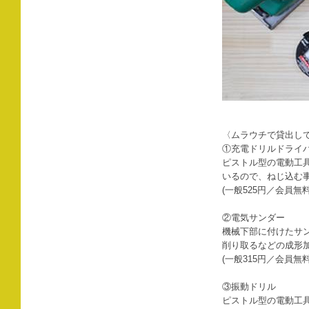
〈ムラウチで貸出し
①充電ドリルドライ
ピストル型の電動工
いるので、ねじ込む
(一般525円／会員無料
②電気サンダー
機械下部に付けたサ
削り取るなどの成形
(一般315円／会員無料
③振動ドリル
ピストル型の電動工